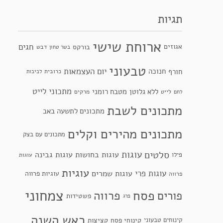
תגיות
ארוחת שישי
חגים
אגוזים
בורקס
דבש
בשר טחון
טבעוני
יום העצמאות
חנוכה
חורף
כרובית
לביבות
מתכוני לייט
ללא גלוטן
מטבח רומני
לייט
מרקים
לחם
מתכונים לשבת
מתכונים לתשעה באב
מתכונים מהירים וקלים
מתכונים עם בצק
סלטים
עוגות
עוגות בחושות
עוגות גבינה
פילו
עוגות
עוגיות
עוגות פרי
עוגות שמרים
עוגיות פרווה
פרווה
צמחוני
פסח
פרווה
פורים
פשטידות
פרג
ראש השנה
קינוחי פסח
קינוחים טבעוני
קציצות