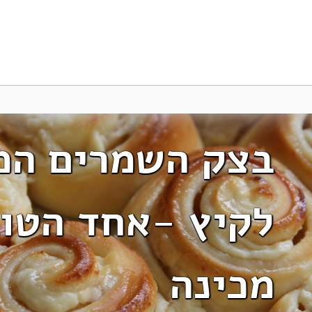
בצק השמרים המ
לקיץ -אחד הטוב
מכינה