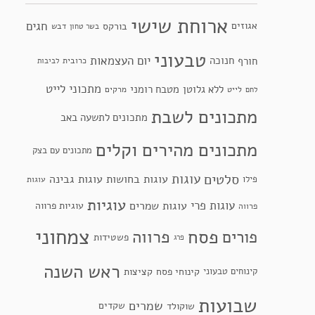
ארוחת שישי
חגים
אגוזים
בורקס
דבש
בשר טחון
טבעוני
יום העצמאות
חנוכה
חורף
כרובית
לביבות
מתכוני לייט
ללא גלוטן
מטבח רומני
לייט
מרקים
לחם
מתכונים לשבת
מתכונים לתשעה באב
מתכונים מהירים וקלים
מתכונים עם בצק
סלטים
עוגות
עוגות בחושות
עוגות גבינה
פילו
עוגות
עוגיות
עוגות פרי
עוגות שמרים
עוגיות פרווה
פרווה
צמחוני
פסח
פרווה
פורים
פשטידות
פרג
ראש השנה
קינוחי פסח
קינוחים טבעוני
קציצות
שבועות
שמרים
שקדים
שוקולד