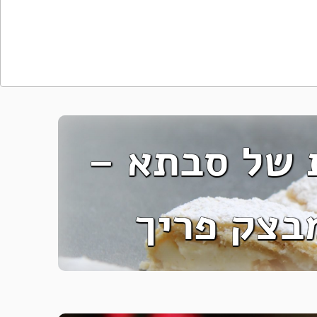
 של סבתא –
בצק פריך