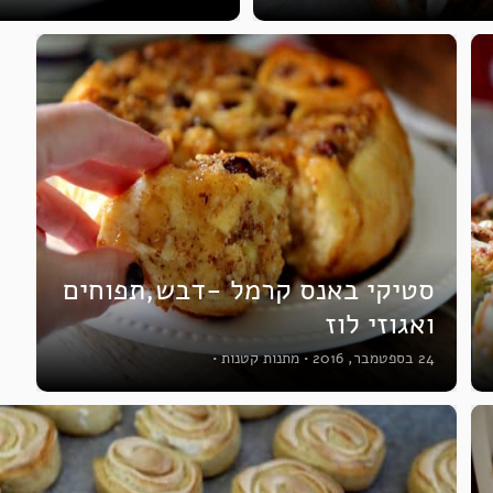
סטיקי באנס קרמל -דבש,תפוחים
ואגוזי לוז
24 בספטמבר, 2016
•
מתנות קטנות
•