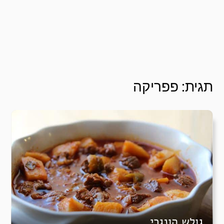
תגית:
פפריקה
גולש הונגרי