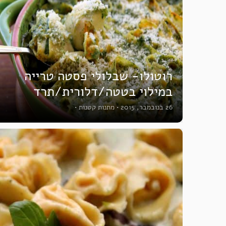
רוטולו- שבלולי פסטה טרייה
במילוי בטטה/דלורית/תרד
26 בנובמבר, 2015
•
מתנות קטנות
•