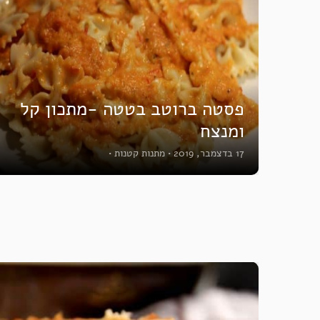
פסטה ברוטב בטטה -מתכון קל
ומנצח
17 בדצמבר, 2019
•
מתנות קטנות
•