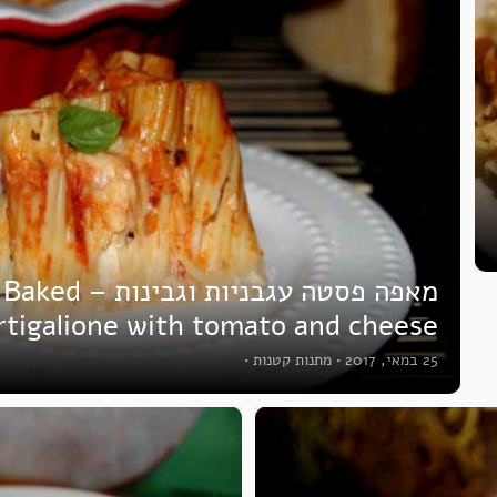
מאפה פסטה עגבניות וגבינות – Baked
rtigalione with tomato and cheese
25 במאי, 2017
•
מתנות קטנות
•