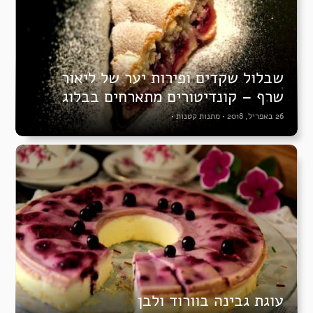
שבלול שקדים ופירות יער של ליאור
שרף – קונדיטורים מתארחים בבלוג
26 באפריל, 2018
•
מתנות קטנות
•
עוגת גבינה בוורוד ולבן