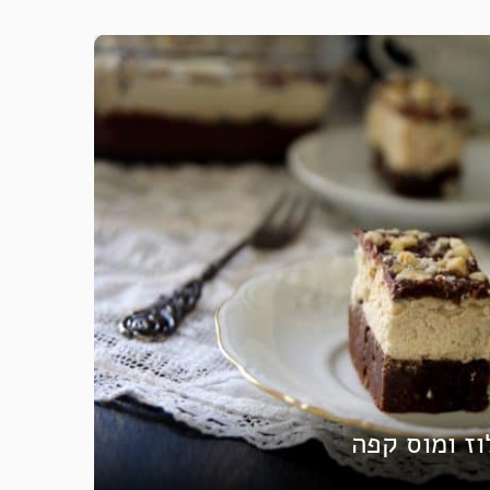
וז ומוס קפה