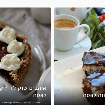
אוהבים שוקולד ? קב
ווה לפסח
לפסח
14 באפריל, 2022
•
מתנות קטנות
•