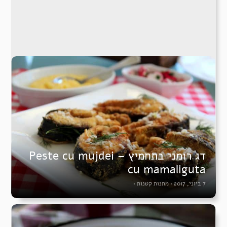
דג רומני בתחמיץ – Peste cu mujdei
cu mamaliguta
7 ביוני, 2017
•
מתנות קטנות
•