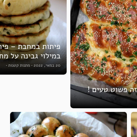
פיתות במחבת – פית
במילוי גבינה על מח
20 במאי, 2022
•
מתנות קטנות
•
זה פשוט טעים !