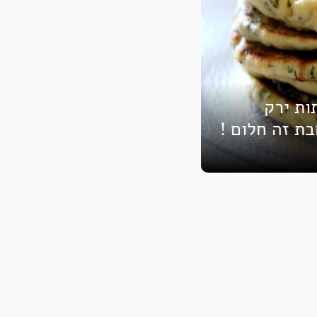
ות ירק
בת זה חלום !