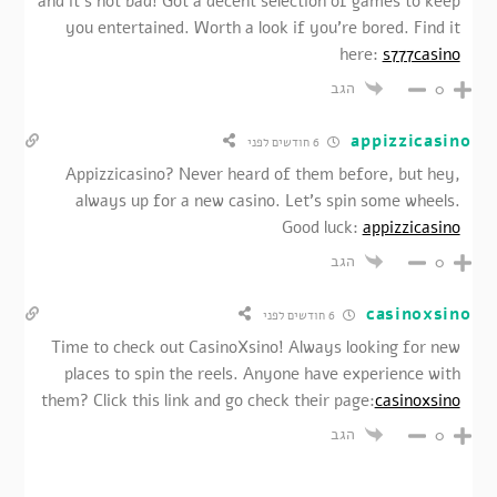
and it’s not bad! Got a decent selection of games to keep
you entertained. Worth a look if you’re bored. Find it
here:
s777casino
הגב
0
appizzicasino
6 חודשים לפני
Appizzicasino? Never heard of them before, but hey,
always up for a new casino. Let’s spin some wheels.
Good luck:
appizzicasino
הגב
0
casinoxsino
6 חודשים לפני
Time to check out CasinoXsino! Always looking for new
places to spin the reels. Anyone have experience with
them? Click this link and go check their page:
casinoxsino
הגב
0