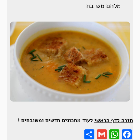
מלחם משובח
חזרה לדף הראשי
לעוד מתכונים חדשים ומשובחים !
Share
Gmail
Wha
F