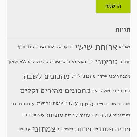
תגיות
ארוחת שישי
חגים
אגוזים
חורף
בורקס
דבש
בשר טחון
טבעוני
יום העצמאות
חנוכה
ללא גלוטן
כרובית
לייט
לביבות
לחם
מתכונים לשבת
מתכוני לייט
מטבח רומני
מרקים
מתכונים מהירים וקלים
מתכונים לתשעה באב
סלטים
עוגות
עוגות בחושות
עוגות גבינה
מתכונים עם בצק פילו
עוגיות
עוגות פרי
עוגות שמרים
עוגיות פרווה
עוגות פרווה
צמחוני
פסח
פרווה
פורים
פשטידות
קינוחים
פרג