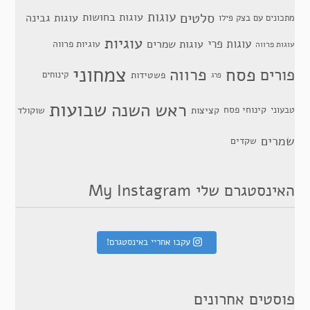
סלטים
עוגות
עוגות בחושות
עוגות גבינה
מתכונים עם בצק פילו
עוגיות
עוגות פרי
עוגות שמרים
עוגיות פרווה
עוגות פרווה
צמחוני
פסח
פרווה
פורים
פשטידות
קינוחים
פרג
שבועות
ראש השנה
קינוחי פסח
טבעוני
קציצות
שוקולד
שמרים
שקדים
האינסטגרם שלי My Instagram
עקבו אחריי באינסטגרם!
פוסטים אחרונים