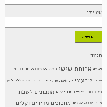
אימייל*
תגיות
ארוחת שישי
חגים
אגוזים
חורף
בורקס
דבש
בשר טחון
טבעוני
יום העצמאות
חנוכה
ללא גלוטן
כרובית
לייט
לביבות
לחם
מתכונים לשבת
מתכוני לייט
מטבח רומני
מרקים
מתכונים מהירים וקלים
מתכונים לתשעה באב