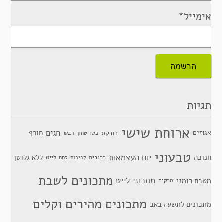
אימייל*
תגיות
ארוחת שישי
חגים
אגוזים
חורף
בורקס
דבש
בשר טחון
טבעוני
יום העצמאות
חנוכה
ללא גלוטן
כרובית
לייט
לביבות
לחם
מתכונים לשבת
מתכוני לייט
מטבח רומני
מרקים
מתכונים מהירים וקלים
מתכונים לתשעה באב