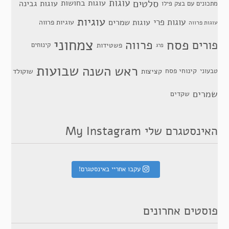
סלטים
עוגות
עוגות בחושות
עוגות גבינה
מתכונים עם בצק פילו
עוגיות
עוגות פרי
עוגות שמרים
עוגיות פרווה
עוגות פרווה
צמחוני
פסח
פרווה
פורים
פשטידות
קינוחים
פרג
שבועות
ראש השנה
קינוחי פסח
טבעוני
קציצות
שוקולד
שמרים
שקדים
האינסטגרם שלי My Instagram
עקבו אחריי באינסטגרם!
פוסטים אחרונים