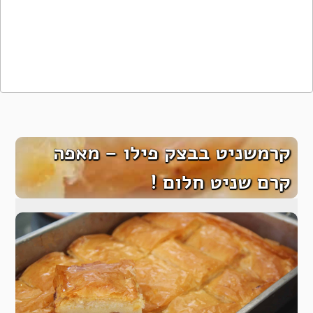
קרמשניט בבצק פילו – מאפה
קרם שניט חלום !