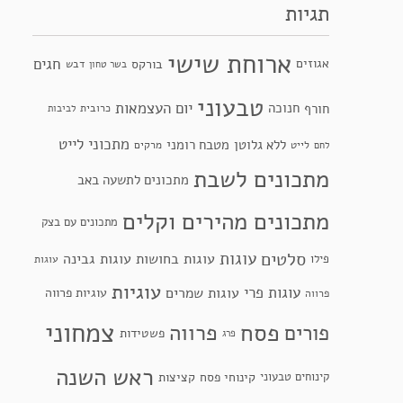
תגיות
ארוחת שישי
חגים
אגוזים
בורקס
דבש
בשר טחון
טבעוני
יום העצמאות
חנוכה
חורף
כרובית
לביבות
מתכוני לייט
ללא גלוטן
מטבח רומני
לייט
מרקים
לחם
מתכונים לשבת
מתכונים לתשעה באב
מתכונים מהירים וקלים
מתכונים עם בצק
סלטים
עוגות
עוגות בחושות
עוגות גבינה
פילו
עוגות
עוגיות
עוגות פרי
עוגות שמרים
עוגיות פרווה
פרווה
צמחוני
פסח
פרווה
פורים
פשטידות
פרג
ראש השנה
קינוחי פסח
קינוחים טבעוני
קציצות