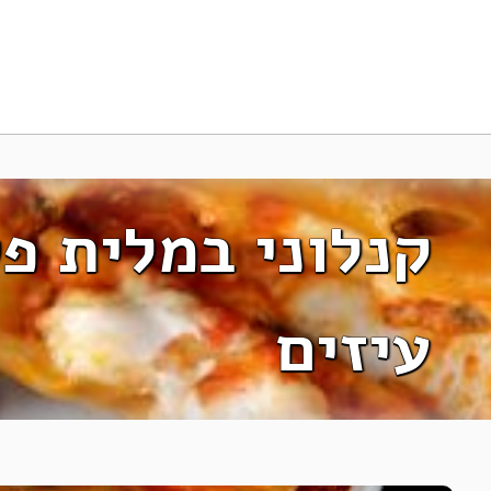
קנלוני במלית פט
עיזים