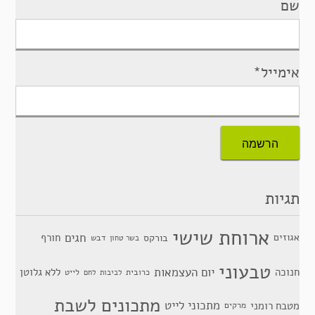
שם
אימייל*
תגיות
ארוחת שישי
חגים
אגוזים
חורף
בורקס
דבש
בשר טחון
טבעוני
יום העצמאות
חנוכה
ללא גלוטן
כרובית
לייט
לביבות
לחם
מתכונים לשבת
מתכוני לייט
מטבח רומני
מרקים