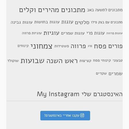
מתכונים מהירים וקלים
מתכונים לתשעה באב
סלטים
עוגות
עוגות בחושות
עוגות גבינה
מתכונים עם בצק פילו
עוגיות
עוגות פרי
עוגות שמרים
עוגיות פרווה
עוגות פרווה
צמחוני
פסח
פרווה
פורים
פשטידות
קינוחים
פרג
שבועות
ראש השנה
קינוחי פסח
טבעוני
קציצות
שוקולד
שמרים
שקדים
האינסטגרם שלי My Instagram
עקבו אחריי באינסטגרם!