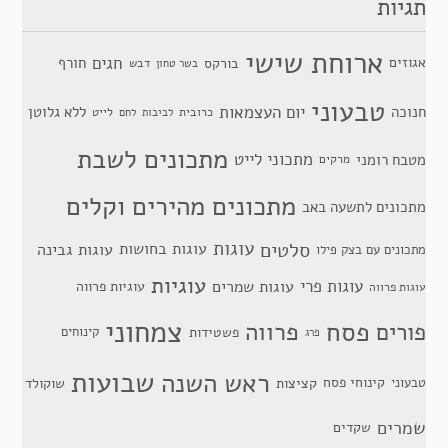
תגיות
ארוחת שישי
חגים
אגוזים
חורף
בורקס
דבש
בשר טחון
טבעוני
יום העצמאות
חנוכה
ללא גלוטן
כרובית
לייט
לביבות
לחם
מתכונים לשבת
מתכוני לייט
מטבח רומני
מרקים
מתכונים מהירים וקלים
מתכונים לתשעה באב
סלטים
עוגות
עוגות בחושות
עוגות גבינה
מתכונים עם בצק פילו
עוגיות
עוגות פרי
עוגות שמרים
עוגיות פרווה
עוגות פרווה
צמחוני
פסח
פרווה
פורים
פשטידות
קינוחים
פרג
שבועות
ראש השנה
קינוחי פסח
טבעוני
קציצות
שוקולד
שמרים
שקדים