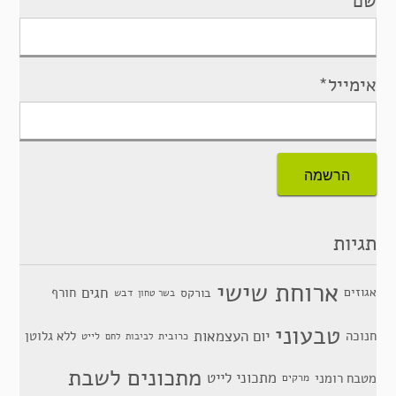
שם
אימייל*
תגיות
ארוחת שישי
חגים
אגוזים
חורף
בורקס
דבש
בשר טחון
טבעוני
יום העצמאות
חנוכה
ללא גלוטן
כרובית
לייט
לביבות
לחם
מתכונים לשבת
מתכוני לייט
מטבח רומני
מרקים