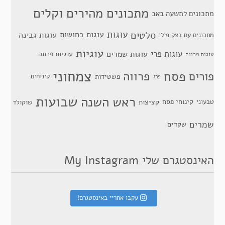
מתכונים מהירים וקלים
מתכונים לתשעה באב
סלטים
עוגות
עוגות בחושות
עוגות גבינה
מתכונים עם בצק פילו
עוגיות
עוגות פרי
עוגות שמרים
עוגיות פרווה
עוגות פרווה
צמחוני
פסח
פרווה
פורים
פשטידות
קינוחים
פרג
שבועות
ראש השנה
קינוחי פסח
טבעוני
קציצות
שוקולד
שמרים
שקדים
האינסטגרם שלי My Instagram
עקבו אחריי באינסטגרם!