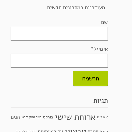
מעודכנים במתכונים חדשים
שם
אימייל*
תגיות
ארוחת שישי
חגים
אגוזים
בורקס
דבש
בשר טחון
טבעוני
יום העצמאות
חנוכה
חורף
כרובית
לביבות