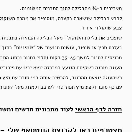
מעבירים כ-¾ מהבלילה לתוך התבנית המשומנת.
לרבע הבלילה שנשארה בקערה, מוסיפים את ממרח השוקולד
צבע שוקולדי אחיד.
שופכים את בלילת השוקולד מעל הבלילה הבהירה בתבנית.
בעזרת סכין או שיפוד, עושים תנועות של “שמיניות” בתוך
מכניסים לתנור למשך 35-45 דקות (תלוי בתנור ובסוג התבנית).
העוגה מוכנה כשקיסם הננעץ במרכזה יוצא יבש עם פירורים 
כ
שהעוגה יוצאת מהתנור, להרטיב אותה במי סוכר עם מיץ תפ
עם כף סוכר וקצת מיץ תפוז טרי לערבב ולמזוג מעל העוגות
חזרה לדף הראשי
לעוד מתכונים חדשים ומשוב
מצטרפים כאן לקבוצת הווטסאפ שלי –