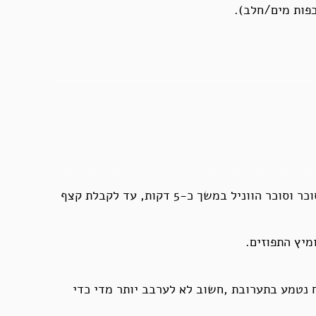
במיקסר או בעזרת מקצף ידני מקציפים את הביצים עם הסוכר וסוכר הווניל במשך כ-5 דקות, עד לקבלת קצף
מיץ התפוזים.
נטמע בתערובת ,חשוב לא לערבב יותר מדי כדי