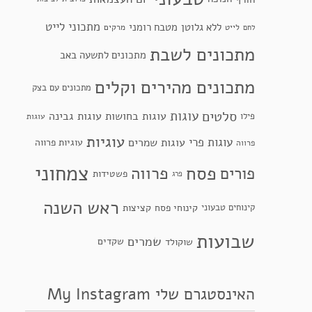
מתכוני לייט
ללא גלוטן
מטבח רומני
לייט
מרקים
לחם
מתכונים לשבת
מתכונים לתשעה באב
מתכונים מהירים וקלים
מתכונים עם בצק
סלטים
עוגות
עוגות בחושות
עוגות גבינה
פילו
עוגות
עוגיות
עוגות פרי
עוגות שמרים
עוגיות פרווה
פרווה
צמחוני
פסח
פרווה
פורים
פשטידות
פרג
ראש השנה
קינוחי פסח
קינוחים טבעוני
קציצות
שבועות
שמרים
שקדים
שוקולד
האינסטגרם שלי My Instagram