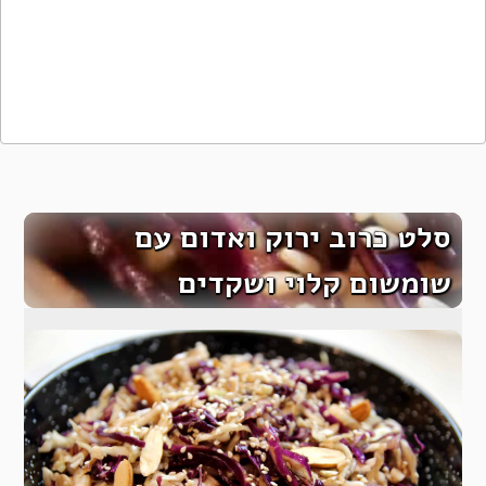
סלט כרוב ירוק ואדום עם
שומשום קלוי ושקדים