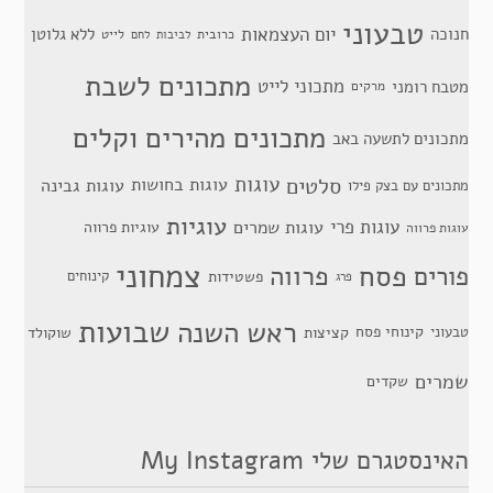
טבעוני
יום העצמאות
חנוכה
ללא גלוטן
כרובית
לייט
לביבות
לחם
מתכונים לשבת
מתכוני לייט
מטבח רומני
מרקים
מתכונים מהירים וקלים
מתכונים לתשעה באב
סלטים
עוגות
עוגות בחושות
עוגות גבינה
מתכונים עם בצק פילו
עוגיות
עוגות פרי
עוגות שמרים
עוגיות פרווה
עוגות פרווה
צמחוני
פסח
פרווה
פורים
פשטידות
קינוחים
פרג
שבועות
ראש השנה
קינוחי פסח
טבעוני
קציצות
שוקולד
שמרים
שקדים
האינסטגרם שלי My Instagram