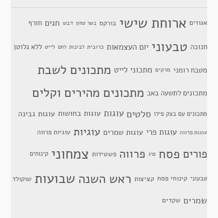
ארוחת שישי
חגים
אגוזים
חורף
בורקס
דבש
בשר טחון
טבעוני
יום העצמאות
חנוכה
ללא גלוטן
כרובית
לייט
לביבות
לחם
מתכונים לשבת
מתכוני לייט
מטבח רומני
מרקים
מתכונים מהירים וקלים
מתכונים לתשעה באב
סלטים
עוגות
עוגות בחושות
עוגות גבינה
מתכונים עם בצק פילו
עוגיות
עוגות פרי
עוגות שמרים
עוגיות פרווה
עוגות פרווה
צמחוני
פסח
פרווה
פורים
פשטידות
קינוחים
פרג
שבועות
ראש השנה
קינוחי פסח
טבעוני
קציצות
שוקולד
שמרים
שקדים