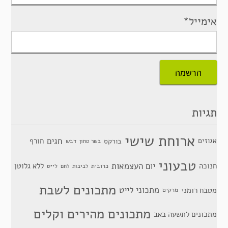
אימייל*
תגיות
ארוחת שישי
חגים
אגוזים
חורף
בורקס
דבש
בשר טחון
טבעוני
יום העצמאות
חנוכה
ללא גלוטן
כרובית
לייט
לביבות
לחם
מתכונים לשבת
מתכוני לייט
מטבח רומני
מרקים
מתכונים מהירים וקלים
מתכונים לתשעה באב