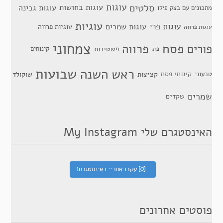
סלטים
עוגות
עוגות בחושות
עוגות גבינה
מתכונים עם בצק פילו
עוגיות
עוגות פרי
עוגות שמרים
עוגיות פרווה
עוגות פרווה
צמחוני
פסח
פרווה
פורים
פשטידות
קינוחים
פרג
שבועות
ראש השנה
קינוחי פסח
טבעוני
קציצות
שוקולד
שמרים
שקדים
האינסטגרם שלי My Instagram
עקבו אחריי באינסטגרם!
פוסטים אחרונים