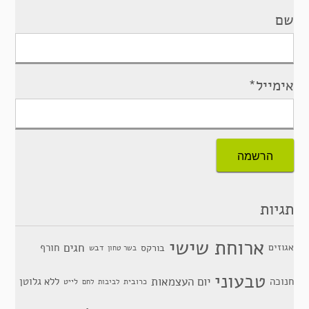
שם
אימייל*
תגיות
ארוחת שישי
חגים
אגוזים
חורף
בורקס
דבש
בשר טחון
טבעוני
יום העצמאות
חנוכה
ללא גלוטן
כרובית
לייט
לביבות
לחם