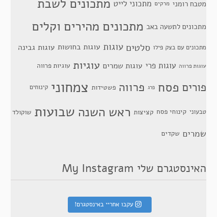
מתכונים לשבת
מתכוני לייט
מטבח רומני
מרקים
מתכונים מהירים וקלים
מתכונים לתשעה באב
סלטים
עוגות
עוגות בחושות
עוגות גבינה
מתכונים עם בצק פילו
עוגיות
עוגות פרי
עוגות שמרים
עוגיות פרווה
עוגות פרווה
צמחוני
פסח
פרווה
פורים
פשטידות
קינוחים
פרג
שבועות
ראש השנה
קינוחי פסח
טבעוני
קציצות
שוקולד
שמרים
שקדים
האינסטגרם שלי My Instagram
עקבו אחריי באינסטגרם!