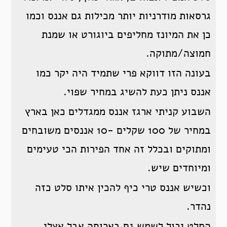
גרסאות מודרניות יותר מכילות גם אננס וכמו
כן את המיונז מחליפים ביוגורט או שמנת
חמוצה/מתוקה.
בעונה הזו דווקא פרי שתמיד היה יקר כמו
אננס ניתן כעת להשיג במחיר שפוי.
השבוע קניתי ארגז אננס ממגדלים כאן בארץ
במחיר של 100 שקלים -10 אננסים משובחים
ומתוקים ובכלל זה אחד הפירות הכי טעימים
ומיוחדים שיש.
וכשיש אננס טרי כיף להכין איתו סלט כזה
נהדר.
הסלט יכול לשמש גם בארוחה אבל אצלי