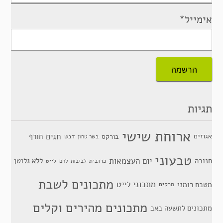
אימייל*
תגיות
ארוחת שישי
חגים
אגוזים
חורף
בורקס
דבש
בשר טחון
טבעוני
יום העצמאות
חנוכה
ללא גלוטן
כרובית
לייט
לביבות
לחם
מתכונים לשבת
מתכוני לייט
מטבח רומני
מרקים
מתכונים מהירים וקלים
מתכונים לתשעה באב