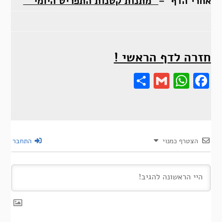
אחרי הדף –
“מתנות קטנות התפריט היומי ”
חזרה לדף הראשי !
Share
Gmail
Wha
F
הצטרף כמנוי
התחבר