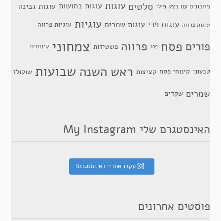
סלטים
עוגות
עוגות בחושות
עוגות גבינה
מתכונים עם בצק פילו
עוגיות
עוגות פרי
עוגות שמרים
עוגיות פרווה
עוגות פרווה
צמחוני
פסח
פרווה
פורים
פשטידות
קינוחים
פרג
שבועות
ראש השנה
קינוחי פסח
טבעוני
קציצות
שוקולד
שמרים
שקדים
האינסטגרם שלי My Instagram
עקבו אחריי באינסטגרם!
פוסטים אחרונים