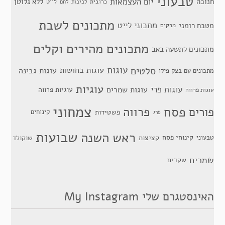
טבעוני
יום העצמאות
חנוכה
ללא גלוטן
כרובית
לייט
לביבות
לחם
מתכונים לשבת
מתכוני לייט
מטבח רומני
מרקים
מתכונים מהירים וקלים
מתכונים לתשעה באב
סלטים
עוגות
עוגות בחושות
עוגות גבינה
מתכונים עם בצק פילו
עוגיות
עוגות פרי
עוגות שמרים
עוגיות פרווה
עוגות פרווה
צמחוני
פסח
פרווה
פורים
פשטידות
קינוחים
פרג
שבועות
ראש השנה
קינוחי פסח
טבעוני
קציצות
שוקולד
שמרים
שקדים
האינסטגרם שלי My Instagram