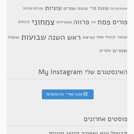
עוגיות
עוגות פרי
עוגות שמרים
עוגיות פרווה
עוגות פרווה
צמחוני
פסח
פרווה
פורים
פשטידות
קינוחים
פרג
שבועות
ראש השנה
קינוחי פסח
טבעוני
קציצות
שוקולד
שמרים
שקדים
האינסטגרם שלי My Instagram
עקבו אחריי באינסטגרם!
פוסטים אחרונים
תבשיל עוף ואפונה קייצי וטעים