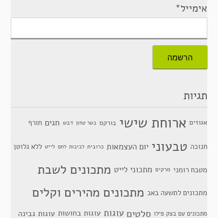
אימייל*
תגיות
ארוחת שישי
חגים
אגוזים
חורף
בורקס
דבש
בשר טחון
טבעוני
יום העצמאות
חנוכה
ללא גלוטן
כרובית
לייט
לביבות
לחם
מתכונים לשבת
מתכוני לייט
מטבח רומני
מרקים
מתכונים מהירים וקלים
מתכונים לתשעה באב
סלטים
עוגות
עוגות בחושות
עוגות גבינה
מתכונים עם בצק פילו