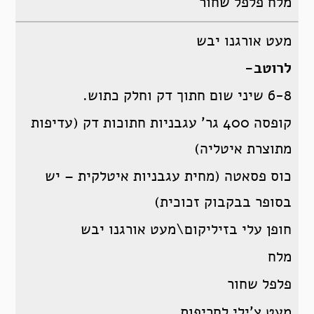
מלח פלפל שחור
מעט אורגנו יבש
לרוטב-
6-8 שיני שום חתוך דק וחלק כתוש.
קופסה 400 גר’ עגבניות חתוכות דק (עדיפות
מתוצרת איטליה)
כוס פסאטה (מחית עגבניות איטלקית – יש
בסופר בבקבוק זכוכית)
חופן עלי בזיליקום\מעט אורגנו יבש
מלח
פלפל שחור
מעט צ’ילי לחריפות