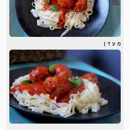
מ ע ד ן