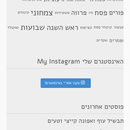
צמחוני
פסח
פרווה
פורים
פשטידות
קינוחים
פרג
שבועות
ראש השנה
קינוחי פסח
טבעוני
קציצות
שוקולד
שמרים
שקדים
האינסטגרם שלי My Instagram
עקבו אחריי באינסטגרם!
פוסטים אחרונים
תבשיל עוף ואפונה קייצי וטעים