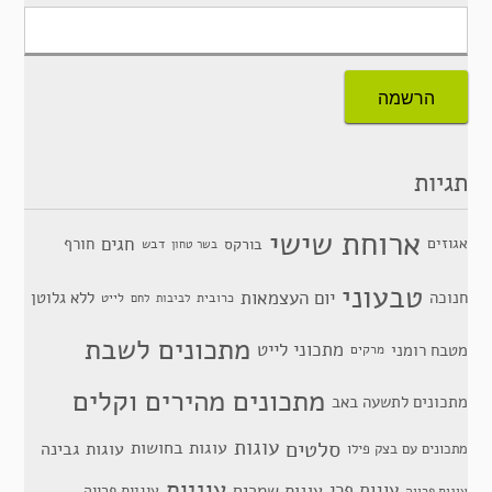
תגיות
ארוחת שישי
חגים
אגוזים
חורף
בורקס
דבש
בשר טחון
טבעוני
יום העצמאות
חנוכה
ללא גלוטן
כרובית
לייט
לביבות
לחם
מתכונים לשבת
מתכוני לייט
מטבח רומני
מרקים
מתכונים מהירים וקלים
מתכונים לתשעה באב
סלטים
עוגות
עוגות בחושות
עוגות גבינה
מתכונים עם בצק פילו
עוגיות
עוגות פרי
עוגות שמרים
עוגיות פרווה
עוגות פרווה