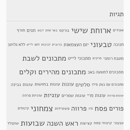
תגיות
ארוחת שישי
חגים
אגוזים
חורף
בורקס
דבש
בשר טחון
טבעוני
יום העצמאות
חנוכה
ללא גלוטן
כרובית
לייט
לביבות
לחם
מתכונים לשבת
מתכוני לייט
מטבח רומני
מרקים
מתכונים מהירים וקלים
מתכונים לתשעה באב
סלטים
עוגות
עוגות בחושות
עוגות גבינה
מתכונים עם בצק פילו
עוגיות
עוגות פרי
עוגות שמרים
עוגיות פרווה
עוגות פרווה
צמחוני
פסח
פרווה
פורים
פשטידות
קינוחים
פרג
שבועות
ראש השנה
קינוחי פסח
טבעוני
קציצות
שוקולד