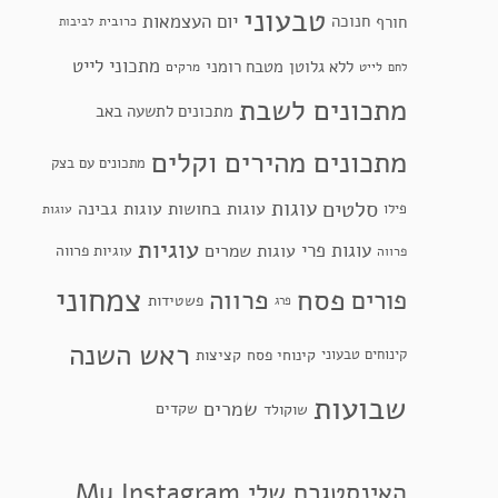
טבעוני
יום העצמאות
חנוכה
חורף
כרובית
לביבות
מתכוני לייט
ללא גלוטן
מטבח רומני
לייט
מרקים
לחם
מתכונים לשבת
מתכונים לתשעה באב
מתכונים מהירים וקלים
מתכונים עם בצק
סלטים
עוגות
עוגות בחושות
עוגות גבינה
פילו
עוגות
עוגיות
עוגות פרי
עוגות שמרים
עוגיות פרווה
פרווה
צמחוני
פסח
פרווה
פורים
פשטידות
פרג
ראש השנה
קינוחי פסח
קינוחים טבעוני
קציצות
שבועות
שמרים
שקדים
שוקולד
האינסטגרם שלי My Instagram