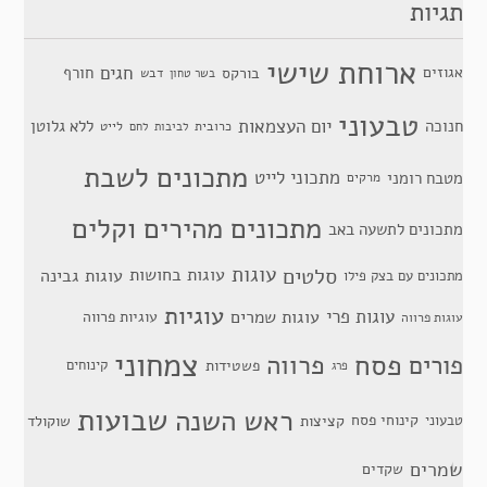
תגיות
ארוחת שישי
חגים
אגוזים
חורף
בורקס
דבש
בשר טחון
טבעוני
יום העצמאות
חנוכה
ללא גלוטן
כרובית
לייט
לביבות
לחם
מתכונים לשבת
מתכוני לייט
מטבח רומני
מרקים
מתכונים מהירים וקלים
מתכונים לתשעה באב
סלטים
עוגות
עוגות בחושות
עוגות גבינה
מתכונים עם בצק פילו
עוגיות
עוגות פרי
עוגות שמרים
עוגיות פרווה
עוגות פרווה
צמחוני
פסח
פרווה
פורים
פשטידות
קינוחים
פרג
שבועות
ראש השנה
קינוחי פסח
טבעוני
קציצות
שוקולד
שמרים
שקדים